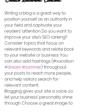
Writing a blog is a great way to 
position yourself as an authority in 
your field and captivate your 
readers’ attention. Do you want to 
improve your site’s SEO ranking? 
Consider topics that focus on 
relevant keywords and relate back 
to your website or business. You 
can also add hashtags (#vacation 
#dream
#summer
) throughout 
your posts to reach more people, 
and help visitors search for 
relevant content. 
Blogging gives your site a voice, so 
let your business’ personality shine 
through. Choose a great image to 
feature in your post or add a video 